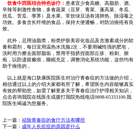
饮食中西医结合特色诊疗：
患者宜少食高糖、高脂肪、酒、
辛辣等刺激性食物，多食蔬菜（豆芽、青菜、蓬高菜、冬瓜、
丝瓜、苦瓜、荸荠）及水果。常饮绿豆汤有清肺热、除湿毒之
功效。多食含长纤维的食品，保持大便通畅，对防治痤疮有良
效。
此外，忌用油脂类，粉类护肤美容化妆品及含激素成分的软
膏和霜剂，每日宜用温热水洗脸2次，不要用碱性强的肥皂，
洗时用力擦去面部脂垢，禁用手指挤捏面部丘疹、粉刺、脓
疱，以防遗留瘢痕，睡眠充足，调整消化系统功能，这些均有
助于痤疮的 。
以上就是海口肤康医院医生对治疗青春痘的方法做的介绍，
相信通过以上的介绍大家都有所了解，希望医生内容能够真实
有效的帮助您，如需了解更多关于青春痘治疗护理相关知识，
点击咨询我院在线医生或拨打我院热线电话0898-65333100.我
院医生竭诚为您服务。
上一篇：
祛除青春痘的食疗方法有哪些
下一篇：
成年人长痘痘的原因是什么