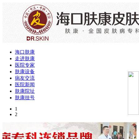
海口肤康
走进肤康
医院专家
肤康设备
病友交流
医院新闻
肤康院址
肤康挂号
1
2