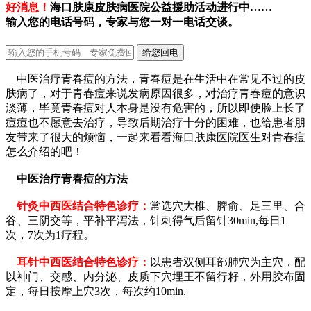
好消息！
海口肤康皮肤病医院公益援助活动进行中……
输入您的电话号码，专家与您一对一电话交谈。
中医治疗青春痘的方法，青春痘是在生活中在常见不过的皮
肤病了，对于青春痘来说发病原因很多，对治疗青春痘的意识
淡薄，毕竟青春痘对人本身是没有危害的，所以即使脸上长了
痘痘也不愿意去治疗，导致后期治疗十分的困难，也给患者朋
友带来了很大的烦恼，一起来看看海口肤康医院医生对青春痘
怎么介绍的吧！
中医治疗青春痘的方法
针灸中西医结合特色诊疗：
常选穴大椎、脾俞、足三里、合
谷、三阴交等，平补平泻法，针刺得气后留针30min,每日1
次，7次为1疗程。
耳针中西医结合特色诊疗：
以患者双侧耳部肺穴为主穴，配
以神门、交感、内分泌、皮质下穴埋王不留行籽，外用胶布固
定，每日按摩上穴3次，每次约10min.