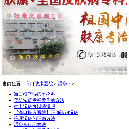
当前位置：
海口肤康医院
>
湿疹
> >
海口得了湿疹怎么办
预防湿疹发福发作的方法
患上湿疹可以洗澡吗
【海口肤康医院】正确认识湿疹
护理湿疹的正确方法
湿疹食疗小方法