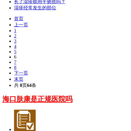
长了湿疹能用手挠抓吗？
湿疹经常发生的部位
首页
上一页
1
2
3
4
5
6
7
8
下一页
末页
共
8
页
64
条
海口肤康是正规医院吗