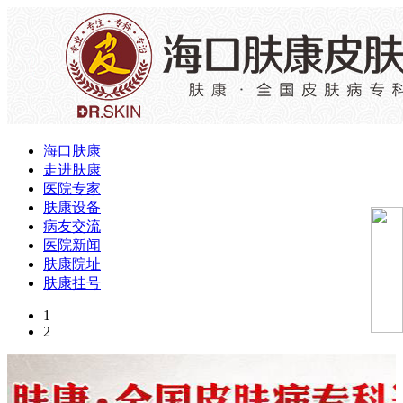
海口肤康
走进肤康
医院专家
肤康设备
病友交流
医院新闻
肤康院址
肤康挂号
1
2